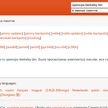
ка пакетов
[
jammy-updates
] [
jammy-backports
] [
noble
] [
noble-updates
] [
noble-backports
]
resolute-backports
] [
stonking
]
386
] [
amd64
] [
arm64
] [
armhf
] [
ppc64el
] [
riscv64
] [
s390x
]
есть
opensips-berkeley-bin
. Были просмотрены комплект(ы)
oracular
, все с
ng languages:
sh
suomi
français
magyar
日本語 (Nihongo)
Nederlands
polski
slo
(Zhongwen,繁)
; См.
условия лицензии
. Ubuntu это
торговый знак
компании Canonical Ltd