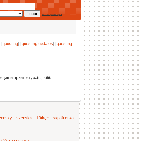
все параметры
 [
questing
] [
questing-updates
] [
questing-
екции и архитектура(ы)
i386
.
vensky
svenska
Türkçe
українська
.
Об этом сайте
.