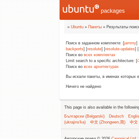
packages
»
Ubuntu
»
Пакеты
» Результаты поис
Поиск в заданном комплекте: [
jammy
] 
backports
] [
resolute
] [
resolute-updates
] [
Поиск во
всех комплектах
Limit search to a specific architecture: [
i
Поиск во
всех архитектурах
Вы искали пакеты, в именах которых 
Ничего не найдено
This page is also available in the followi
Български (Bəlgarski)
Deutsch
Engli
(ukrajins'ka)
中文 (Zhongwen,简)
中文 
Авторские права © 2026
Canonical Ltd.