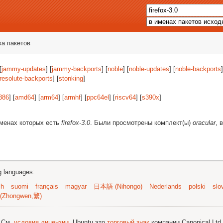
ка пакетов
[
jammy-updates
] [
jammy-backports
] [
noble
] [
noble-updates
] [
noble-backports
]
resolute-backports
] [
stonking
]
386
] [
amd64
] [
arm64
] [
armhf
] [
ppc64el
] [
riscv64
] [
s390x
]
именах которых есть
firefox-3.0
. Были просмотрены комплект(ы)
oracular
, 
ng languages:
sh
suomi
français
magyar
日本語 (Nihongo)
Nederlands
polski
slo
(Zhongwen,繁)
; См.
условия лицензии
. Ubuntu это
торговый знак
компании Canonical Ltd