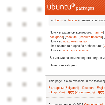
packages
»
Ubuntu
»
Пакеты
» Результаты поис
Поиск в заданном комплекте: [
jammy
] 
backports
] [
resolute
] [
resolute-updates
] [
Поиск во
всех комплектах
Limit search to a specific architecture: [
i
Поиск во
всех архитектурах
Вы искали пакеты исходного кода, в 
Ничего не найдено
This page is also available in the followi
Български (Bəlgarski)
Deutsch
Engli
(ukrajins'ka)
中文 (Zhongwen,简)
中文 
Авторские права © 2026
Canonical Ltd.