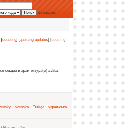
все параметры
 [
questing
] [
questing-updates
] [
questing-
все секции и архитектура(ы)
s390x
.
vensky
svenska
Türkçe
українська
.
Об этом сайте
.