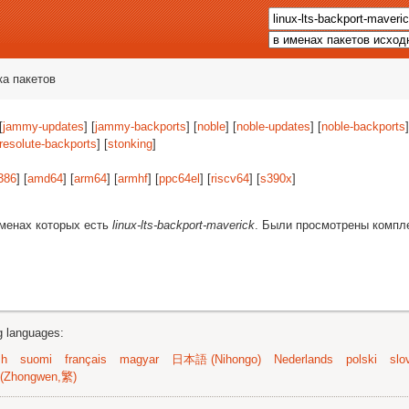
ка пакетов
[
jammy-updates
] [
jammy-backports
] [
noble
] [
noble-updates
] [
noble-backports
]
resolute-backports
] [
stonking
]
386
] [
amd64
] [
arm64
] [
armhf
] [
ppc64el
] [
riscv64
] [
s390x
]
именах которых есть
linux-lts-backport-maverick
. Были просмотрены компл
ng languages:
sh
suomi
français
magyar
日本語 (Nihongo)
Nederlands
polski
slo
(Zhongwen,繁)