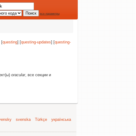
все параметры
 [
questing
] [
questing-updates
] [
questing-
ект(ы)
oracular
, все секции и
vensky
svenska
Türkçe
українська