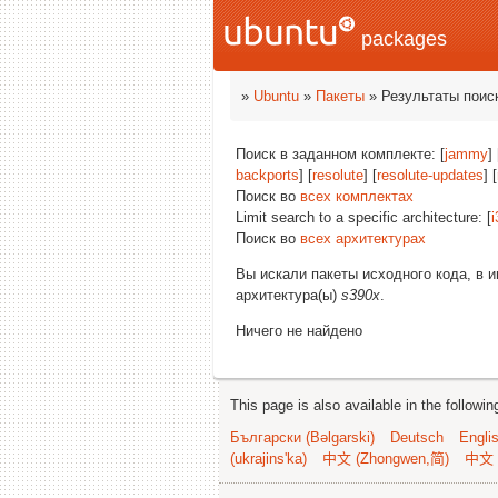
packages
»
Ubuntu
»
Пакеты
» Результаты поис
Поиск в заданном комплекте: [
jammy
] 
backports
] [
resolute
] [
resolute-updates
] [
Поиск во
всех комплектах
Limit search to a specific architecture: [
i
Поиск во
всех архитектурах
Вы искали пакеты исходного кода, в 
архитектура(ы)
s390x
.
Ничего не найдено
This page is also available in the followi
Български (Bəlgarski)
Deutsch
Engli
(ukrajins'ka)
中文 (Zhongwen,简)
中文 