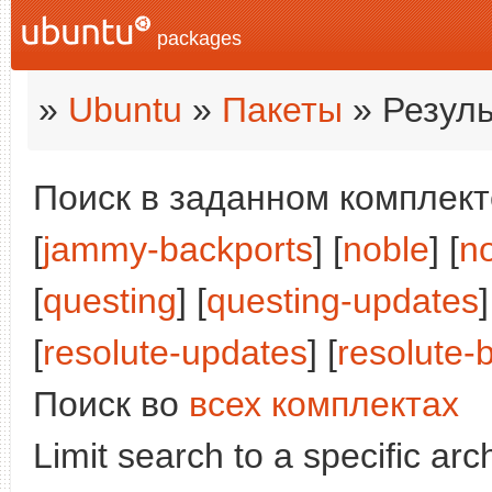
packages
»
Ubuntu
»
Пакеты
» Резуль
Поиск в заданном комплекте
[
jammy-backports
] [
noble
] [
n
[
questing
] [
questing-updates
]
[
resolute-updates
] [
resolute-
Поиск во
всех комплектах
Limit search to a specific arch