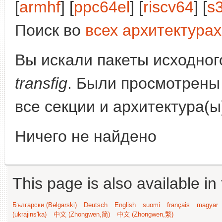
[
armhf
] [
ppc64el
] [
riscv64
] [
s
Поиск во
всех архитектурах
Вы искали пакеты исходного
transfig
. Были просмотрены
все секции и архитектура(
Ничего не найдено
This page is also available in
Български (Bəlgarski)
Deutsch
English
suomi
français
magyar
(ukrajins'ka)
中文 (Zhongwen,简)
中文 (Zhongwen,繁)