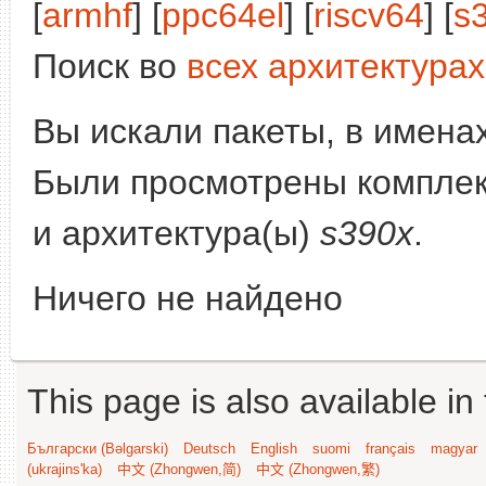
[
armhf
] [
ppc64el
] [
riscv64
] [
s
Поиск во
всех архитектурах
Вы искали пакеты, в имена
Были просмотрены компле
и архитектура(ы)
s390x
.
Ничего не найдено
This page is also available in
Български (Bəlgarski)
Deutsch
English
suomi
français
magyar
(ukrajins'ka)
中文 (Zhongwen,简)
中文 (Zhongwen,繁)