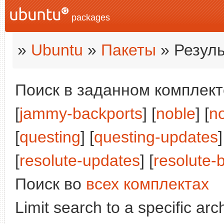
packages
»
Ubuntu
»
Пакеты
» Резуль
Поиск в заданном комплекте
[
jammy-backports
] [
noble
] [
n
[
questing
] [
questing-updates
]
[
resolute-updates
] [
resolute-
Поиск во
всех комплектах
Limit search to a specific arch