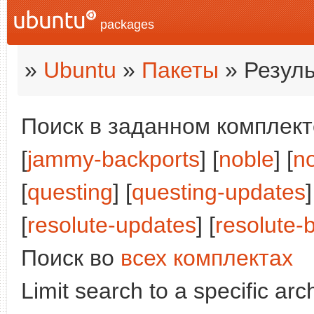
packages
»
Ubuntu
»
Пакеты
» Резуль
Поиск в заданном комплекте
[
jammy-backports
] [
noble
] [
n
[
questing
] [
questing-updates
]
[
resolute-updates
] [
resolute-
Поиск во
всех комплектах
Limit search to a specific arch