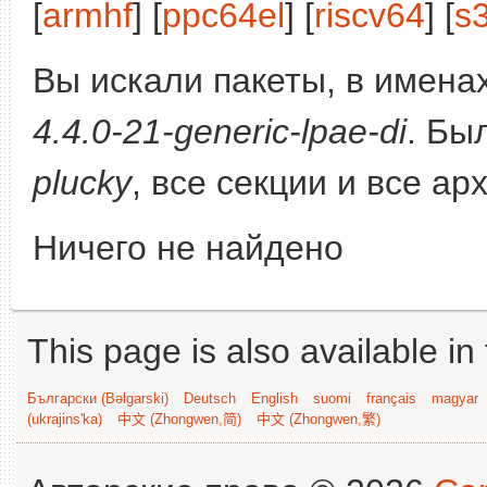
[
armhf
] [
ppc64el
] [
riscv64
] [
s
Вы искали пакеты, в имена
4.4.0-21-generic-lpae-di
. Бы
plucky
, все секции и все ар
Ничего не найдено
This page is also available in
Български (Bəlgarski)
Deutsch
English
suomi
français
magyar
(ukrajins'ka)
中文 (Zhongwen,简)
中文 (Zhongwen,繁)