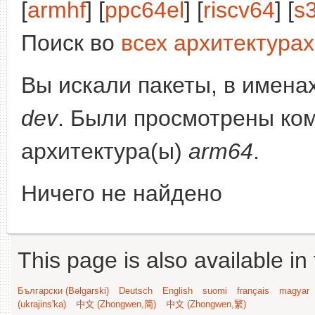
[
armhf
] [
ppc64el
] [
riscv64
] [
s
Поиск во
всех архитектурах
Вы искали пакеты, в имена
dev
. Были просмотрены ко
архитектура(ы)
arm64
.
Ничего не найдено
This page is also available in
Български (Bəlgarski)
Deutsch
English
suomi
français
magyar
(ukrajins'ka)
中文 (Zhongwen,简)
中文 (Zhongwen,繁)