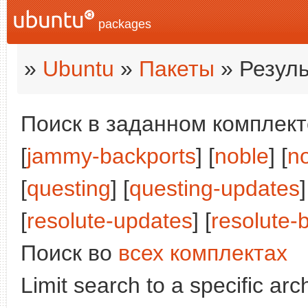
packages
»
Ubuntu
»
Пакеты
» Резуль
Поиск в заданном комплекте
[
jammy-backports
] [
noble
] [
n
[
questing
] [
questing-updates
]
[
resolute-updates
] [
resolute-
Поиск во
всех комплектах
Limit search to a specific arch