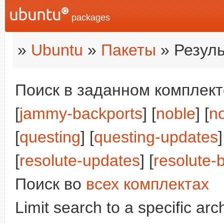
packages
»
Ubuntu
»
Пакеты
» Резуль
Поиск в заданном комплекте
[
jammy-backports
] [
noble
] [
n
[
questing
] [
questing-updates
]
[
resolute-updates
] [
resolute-
Поиск во
всех комплектах
Limit search to a specific arch