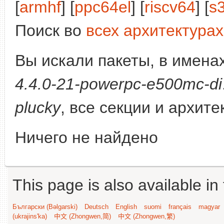
[
armhf
] [
ppc64el
] [
riscv64
] [
s
Поиск во
всех архитектурах
Вы искали пакеты, в имена
4.4.0-21-powerpc-e500mc-di
plucky
, все секции и архит
Ничего не найдено
This page is also available in
Български (Bəlgarski)
Deutsch
English
suomi
français
magyar
(ukrajins'ka)
中文 (Zhongwen,简)
中文 (Zhongwen,繁)