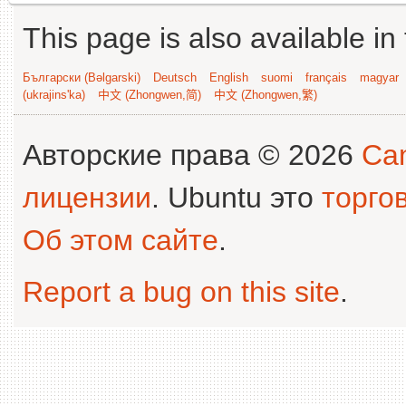
This page is also available in
Български (Bəlgarski)
Deutsch
English
suomi
français
magyar
(ukrajins'ka)
中文 (Zhongwen,简)
中文 (Zhongwen,繁)
Авторские права © 2026
Can
лицензии
. Ubuntu это
торго
Об этом сайте
.
Report a bug on this site
.