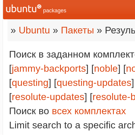
packages
»
Ubuntu
»
Пакеты
» Резуль
Поиск в заданном комплекте
[
jammy-backports
] [
noble
] [
n
[
questing
] [
questing-updates
]
[
resolute-updates
] [
resolute-
Поиск во
всех комплектах
Limit search to a specific arch