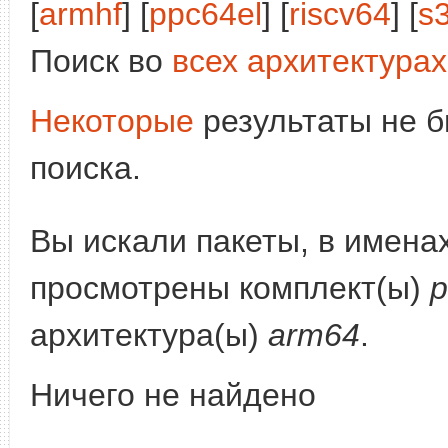
[
armhf
] [
ppc64el
] [
riscv64
] [
s
Поиск во
всех архитектурах
Некоторые
результаты не б
поиска.
Вы искали пакеты, в имена
просмотрены комплект(ы)
p
архитектура(ы)
arm64
.
Ничего не найдено