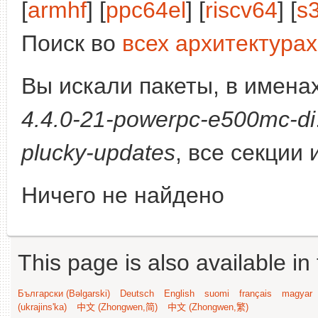
[
armhf
] [
ppc64el
] [
riscv64
] [
s
Поиск во
всех архитектурах
Вы искали пакеты, в имена
4.4.0-21-powerpc-e500mc-di
plucky-updates
, все секции
Ничего не найдено
This page is also available in
Български (Bəlgarski)
Deutsch
English
suomi
français
magyar
(ukrajins'ka)
中文 (Zhongwen,简)
中文 (Zhongwen,繁)