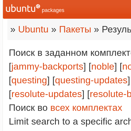
packages
»
Ubuntu
»
Пакеты
» Резуль
Поиск в заданном комплекте
[
jammy-backports
] [
noble
] [
n
[
questing
] [
questing-updates
]
[
resolute-updates
] [
resolute-
Поиск во
всех комплектах
Limit search to a specific arch