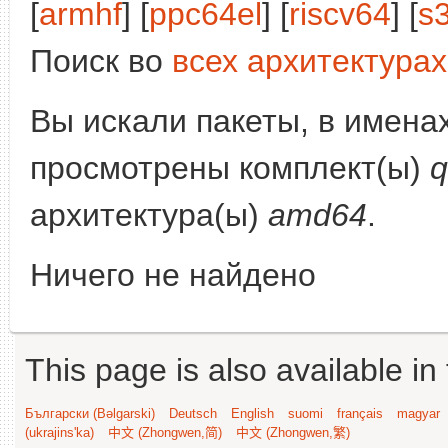
[
armhf
] [
ppc64el
] [
riscv64
] [
s
Поиск во
всех архитектурах
Вы искали пакеты, в имена
просмотрены комплект(ы)
q
архитектура(ы)
amd64
.
Ничего не найдено
This page is also available in
Български (Bəlgarski)
Deutsch
English
suomi
français
magyar
(ukrajins'ka)
中文 (Zhongwen,简)
中文 (Zhongwen,繁)