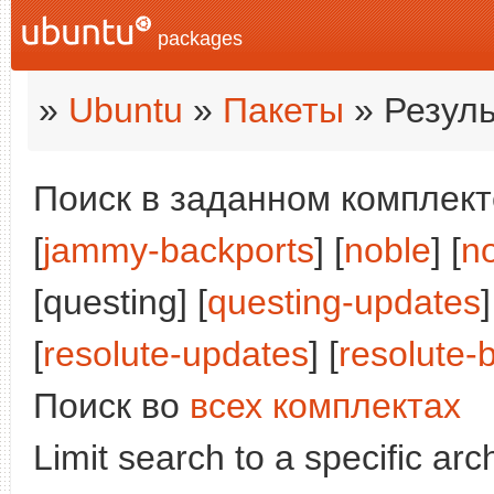
packages
»
Ubuntu
»
Пакеты
» Резуль
Поиск в заданном комплекте
[
jammy-backports
] [
noble
] [
n
[questing] [
questing-updates
]
[
resolute-updates
] [
resolute-
Поиск во
всех комплектах
Limit search to a specific arch