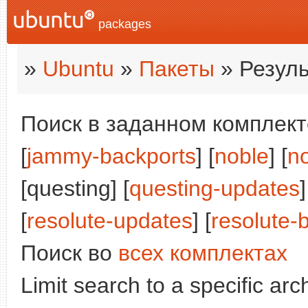
packages
»
Ubuntu
»
Пакеты
» Резуль
Поиск в заданном комплекте
[
jammy-backports
] [
noble
] [
n
[questing] [
questing-updates
]
[
resolute-updates
] [
resolute-
Поиск во
всех комплектах
Limit search to a specific arch