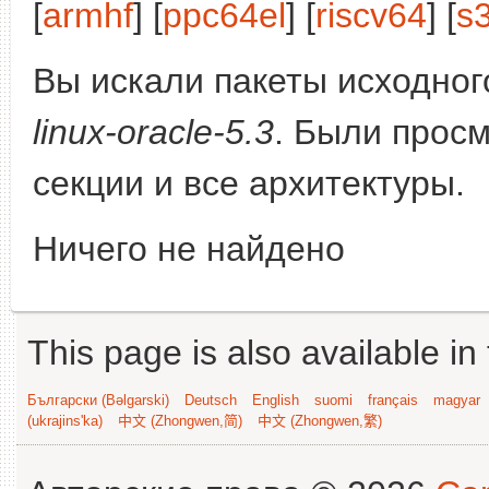
[
armhf
] [
ppc64el
] [
riscv64
] [
s
Вы искали пакеты исходного
linux-oracle-5.3
. Были прос
секции и все архитектуры.
Ничего не найдено
This page is also available in
Български (Bəlgarski)
Deutsch
English
suomi
français
magyar
(ukrajins'ka)
中文 (Zhongwen,简)
中文 (Zhongwen,繁)