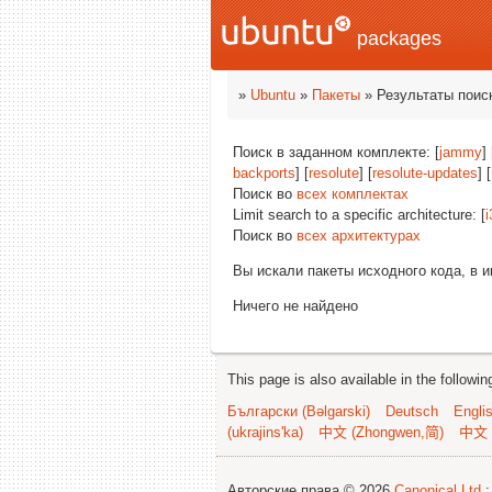
packages
»
Ubuntu
»
Пакеты
» Результаты поис
Поиск в заданном комплекте: [
jammy
] 
backports
] [
resolute
] [
resolute-updates
] [
Поиск во
всех комплектах
Limit search to a specific architecture: [
i
Поиск во
всех архитектурах
Вы искали пакеты исходного кода, в 
Ничего не найдено
This page is also available in the followi
Български (Bəlgarski)
Deutsch
Engli
(ukrajins'ka)
中文 (Zhongwen,简)
中文 
Авторские права © 2026
Canonical Ltd.