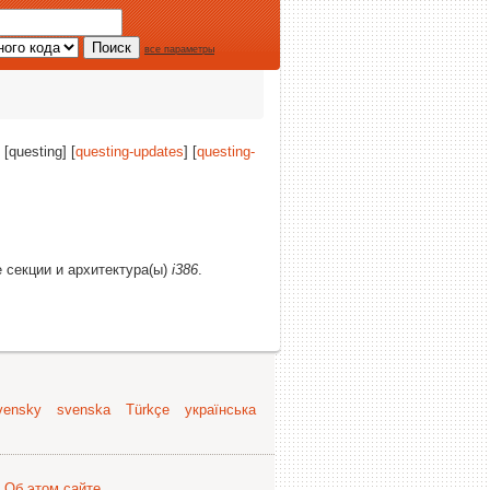
все параметры
] [questing] [
questing-updates
] [
questing-
е секции и архитектура(ы)
i386
.
vensky
svenska
Türkçe
українська
.
Об этом сайте
.