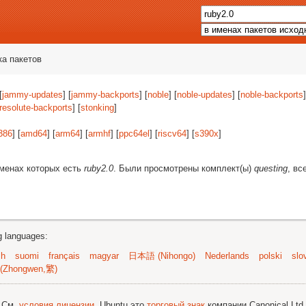
ка пакетов
[
jammy-updates
] [
jammy-backports
] [
noble
] [
noble-updates
] [
noble-backports
resolute-backports
] [
stonking
]
386
] [
amd64
] [
arm64
] [
armhf
] [
ppc64el
] [
riscv64
] [
s390x
]
именах которых есть
ruby2.0
. Были просмотрены комплект(ы)
questing
, вс
ng languages:
sh
suomi
français
magyar
日本語 (Nihongo)
Nederlands
polski
slo
(Zhongwen,繁)
; См.
условия лицензии
. Ubuntu это
торговый знак
компании Canonical Ltd