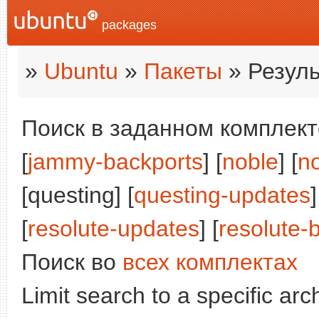
packages
»
Ubuntu
»
Пакеты
» Резуль
Поиск в заданном комплекте
[
jammy-backports
] [
noble
] [
n
[questing] [
questing-updates
]
[
resolute-updates
] [
resolute-
Поиск во
всех комплектах
Limit search to a specific arch