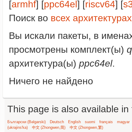
[
armhf
] [
ppc64el
] [
riscv64
] [
s
Поиск во
всех архитектурах
Вы искали пакеты, в имена
просмотрены комплект(ы)
q
архитектура(ы)
ppc64el
.
Ничего не найдено
This page is also available in
Български (Bəlgarski)
Deutsch
English
suomi
français
magyar
(ukrajins'ka)
中文 (Zhongwen,简)
中文 (Zhongwen,繁)