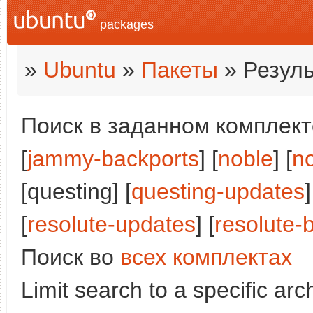
packages
»
Ubuntu
»
Пакеты
» Резуль
Поиск в заданном комплекте
[
jammy-backports
] [
noble
] [
n
[questing] [
questing-updates
]
[
resolute-updates
] [
resolute-
Поиск во
всех комплектах
Limit search to a specific arch