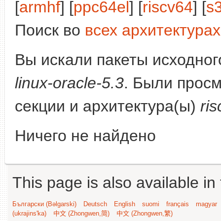
[
armhf
] [
ppc64el
] [
riscv64
] [
s
Поиск во
всех архитектурах
Вы искали пакеты исходного
linux-oracle-5.3
. Были прос
секции и архитектура(ы)
ri
Ничего не найдено
This page is also available in
Български (Bəlgarski)
Deutsch
English
suomi
français
magyar
(ukrajins'ka)
中文 (Zhongwen,简)
中文 (Zhongwen,繁)