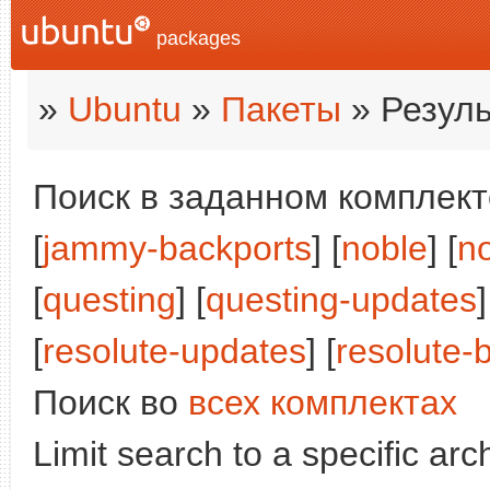
packages
»
Ubuntu
»
Пакеты
» Резуль
Поиск в заданном комплекте
[
jammy-backports
] [
noble
] [
n
[
questing
] [
questing-updates
[
resolute-updates
] [
resolute-
Поиск во
всех комплектах
Limit search to a specific arch