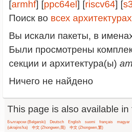
[
armhf
] [
ppc64el
] [
riscv64
] [
s
Поиск во
всех архитектурах
Вы искали пакеты, в имена
Были просмотрены компле
секции и архитектура(ы)
am
Ничего не найдено
This page is also available in
Български (Bəlgarski)
Deutsch
English
suomi
français
magyar
(ukrajins'ka)
中文 (Zhongwen,简)
中文 (Zhongwen,繁)