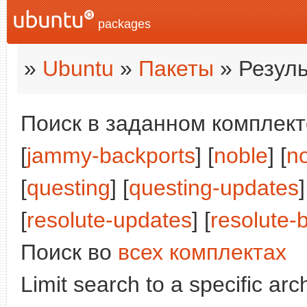
packages
»
Ubuntu
»
Пакеты
» Резуль
Поиск в заданном комплекте
[
jammy-backports
] [
noble
] [
n
[
questing
] [
questing-updates
[
resolute-updates
] [
resolute-
Поиск во
всех комплектах
Limit search to a specific arch