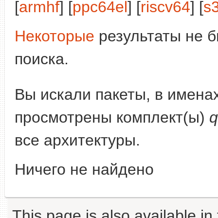
[
armhf
] [
ppc64el
] [
riscv64
] [
s
Некоторые
результаты не б
поиска.
Вы искали пакеты, в имена
просмотрены комплект(ы)
q
все архитектуры.
Ничего не найдено
This page is also available in