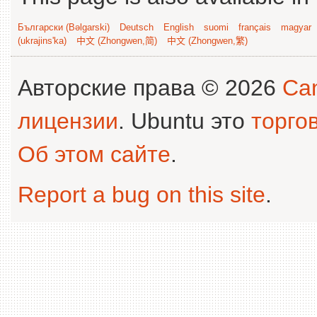
Български (Bəlgarski)
Deutsch
English
suomi
français
magyar
(ukrajins'ka)
中文 (Zhongwen,简)
中文 (Zhongwen,繁)
Авторские права © 2026
Can
лицензии
. Ubuntu это
торго
Об этом сайте
.
Report a bug on this site
.