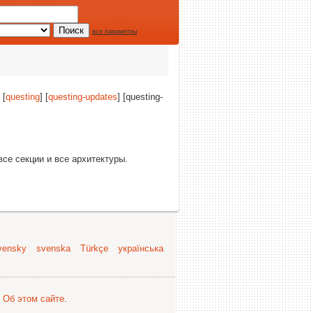
все параметры
 [
questing
] [
questing-updates
] [questing-
 все секции и все архитектуры.
vensky
svenska
Türkçe
українська
.
Об этом сайте
.