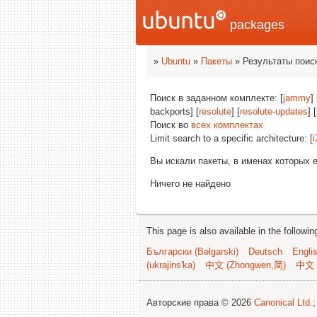
packages
»
Ubuntu
»
Пакеты
» Результаты поис
Поиск в заданном комплекте: [
jammy
] 
backports] [
resolute
] [
resolute-updates
] [
Поиск во
всех комплектах
Limit search to a specific architecture: [
i
Вы искали пакеты, в именах которых 
Ничего не найдено
This page is also available in the followi
Български (Bəlgarski)
Deutsch
Engli
(ukrajins'ka)
中文 (Zhongwen,简)
中文 
Авторские права © 2026
Canonical Ltd.