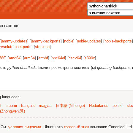
ка пакетов
[
jammy-updates
] [
jammy-backports
] [
noble
] [
noble-updates
] [
noble-backports
]
resolute-backports
] [
stonking
]
386
] [
amd64
] [
arm64
] [
armhf
] [
ppc64el
] [
riscv64
] [
s390x
]
есть
python-chartkick
. Были просмотрены комплект(ы)
questing-backports
,
ng languages:
sh
suomi
français
magyar
日本語 (Nihongo)
Nederlands
polski
slo
(Zhongwen,繁)
; См.
условия лицензии
. Ubuntu это
торговый знак
компании Canonical Ltd