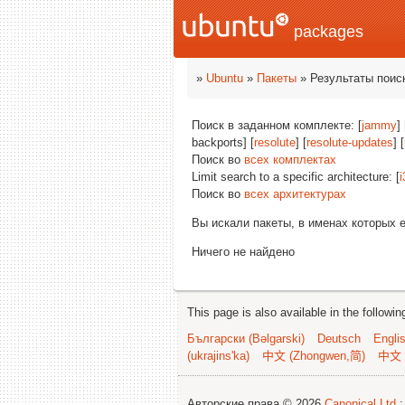
packages
»
Ubuntu
»
Пакеты
» Результаты поис
Поиск в заданном комплекте: [
jammy
] 
backports] [
resolute
] [
resolute-updates
] [
Поиск во
всех комплектах
Limit search to a specific architecture: [
i
Поиск во
всех архитектурах
Вы искали пакеты, в именах которых 
Ничего не найдено
This page is also available in the followi
Български (Bəlgarski)
Deutsch
Engli
(ukrajins'ka)
中文 (Zhongwen,简)
中文 
Авторские права © 2026
Canonical Ltd.