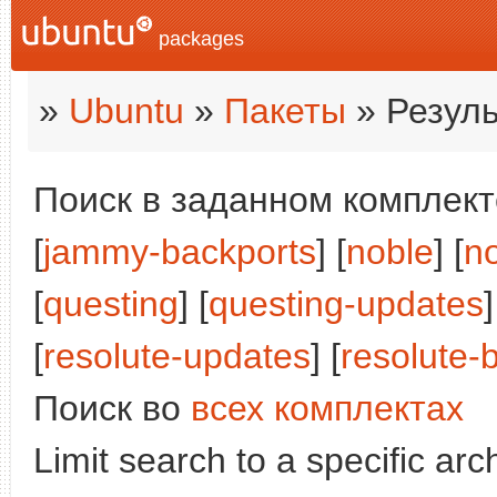
packages
»
Ubuntu
»
Пакеты
» Резуль
Поиск в заданном комплекте
[
jammy-backports
] [
noble
] [
n
[
questing
] [
questing-updates
[
resolute-updates
] [
resolute-
Поиск во
всех комплектах
Limit search to a specific arch