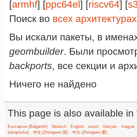
[
armhf
] [
ppc64el
] [
riscv64
] [
s
Поиск во
всех архитектурах
Вы искали пакеты, в имена
geombuilder
. Были просмот
backports
, все секции и ар
Ничего не найдено
This page is also available in
Български (Bəlgarski)
Deutsch
English
suomi
français
magyar
(ukrajins'ka)
中文 (Zhongwen,简)
中文 (Zhongwen,繁)