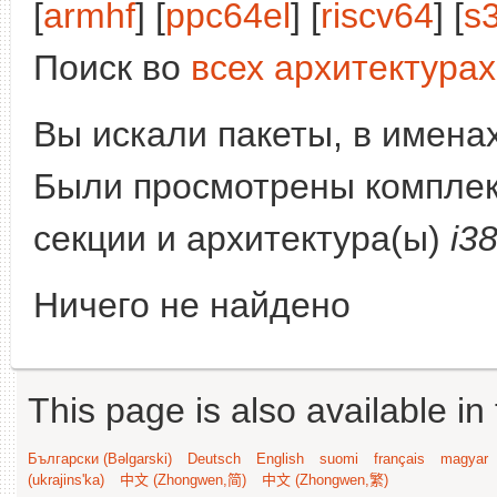
[
armhf
] [
ppc64el
] [
riscv64
] [
s
Поиск во
всех архитектурах
Вы искали пакеты, в имена
Были просмотрены компле
секции и архитектура(ы)
i3
Ничего не найдено
This page is also available in
Български (Bəlgarski)
Deutsch
English
suomi
français
magyar
(ukrajins'ka)
中文 (Zhongwen,简)
中文 (Zhongwen,繁)