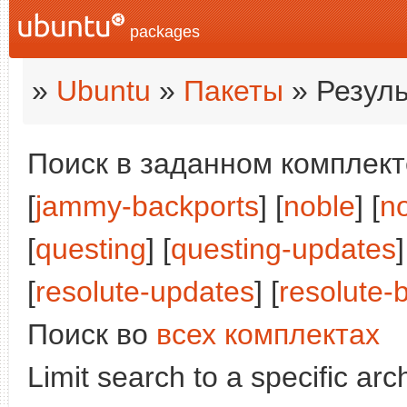
packages
»
Ubuntu
»
Пакеты
» Резуль
Поиск в заданном комплекте
[
jammy-backports
] [
noble
] [
n
[
questing
] [
questing-updates
[
resolute-updates
] [
resolute-
Поиск во
всех комплектах
Limit search to a specific arch