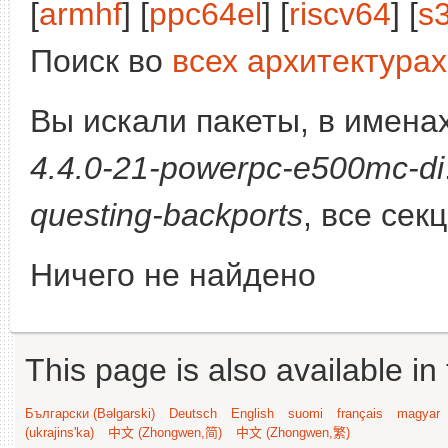
[
armhf
] [
ppc64el
] [
riscv64
] [
s
Поиск во
всех архитектурах
Вы искали пакеты, в имена
4.4.0-21-powerpc-e500mc-di
questing-backports
, все сек
Ничего не найдено
This page is also available in
Български (Bəlgarski)
Deutsch
English
suomi
français
magyar
(ukrajins'ka)
中文 (Zhongwen,简)
中文 (Zhongwen,繁)