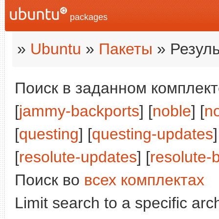
packages
»
Ubuntu
»
Пакеты
» Резуль
Поиск в заданном комплекте
[
jammy-backports
] [
noble
] [
n
[
questing
] [
questing-updates
[
resolute-updates
] [
resolute-
Поиск во
всех комплектах
Limit search to a specific arch