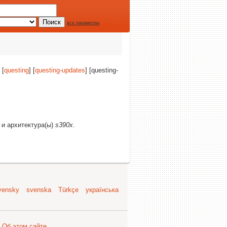
все параметры
 [
questing
] [
questing-updates
] [questing-
и и архитектура(ы)
s390x
.
vensky
svenska
Türkçe
українська
.
Об этом сайте
.