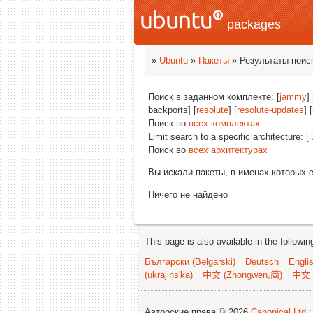
packages
»
Ubuntu
»
Пакеты
» Результаты поис
Поиск в заданном комплекте: [
jammy
] 
backports] [
resolute
] [
resolute-updates
] [
Поиск во
всех комплектах
Limit search to a specific architecture: [
i
Поиск во
всех архитектурах
Вы искали пакеты, в именах которых 
Ничего не найдено
This page is also available in the followi
Български (Bəlgarski)
Deutsch
Engli
(ukrajins'ka)
中文 (Zhongwen,简)
中文 
Авторские права © 2026
Canonical Ltd.