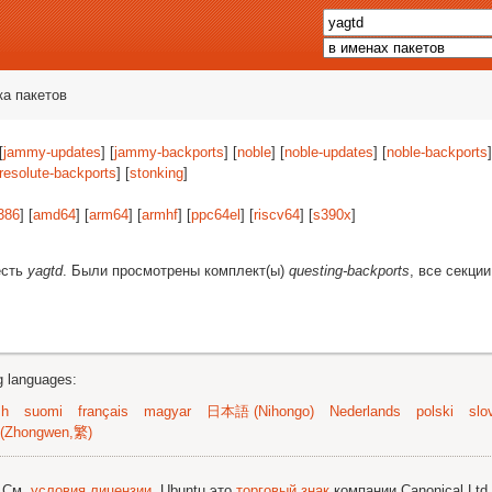
ка пакетов
[
jammy-updates
] [
jammy-backports
] [
noble
] [
noble-updates
] [
noble-backports
]
resolute-backports
] [
stonking
]
386
] [
amd64
] [
arm64
] [
armhf
] [
ppc64el
] [
riscv64
] [
s390x
]
есть
yagtd
. Были просмотрены комплект(ы)
questing-backports
, все секци
ng languages:
sh
suomi
français
magyar
日本語 (Nihongo)
Nederlands
polski
slo
(Zhongwen,繁)
; См.
условия лицензии
. Ubuntu это
торговый знак
компании Canonical Ltd