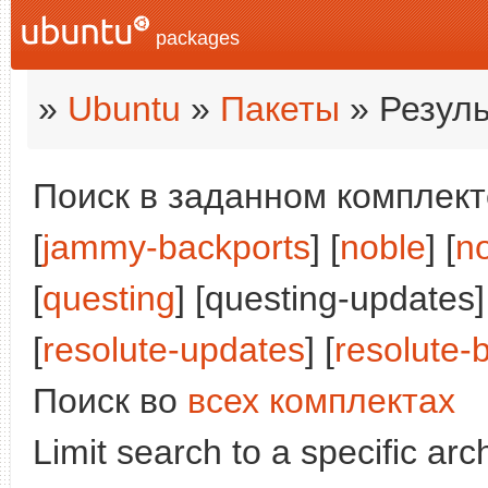
packages
»
Ubuntu
»
Пакеты
» Резуль
Поиск в заданном комплекте
[
jammy-backports
] [
noble
] [
n
[
questing
] [questing-updates]
[
resolute-updates
] [
resolute-
Поиск во
всех комплектах
Limit search to a specific arch