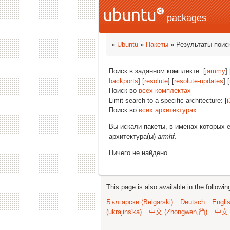
packages
»
Ubuntu
»
Пакеты
» Результаты поис
Поиск в заданном комплекте: [
jammy
] 
backports
] [
resolute
] [
resolute-updates
] [
Поиск во
всех комплектах
Limit search to a specific architecture: [
i
Поиск во
всех архитектурах
Вы искали пакеты, в именах которых 
архитектура(ы)
armhf
.
Ничего не найдено
This page is also available in the followi
Български (Bəlgarski)
Deutsch
Engli
(ukrajins'ka)
中文 (Zhongwen,简)
中文 