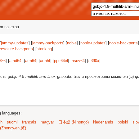
ка пакетов
[
jammy-updates
] [
jammy-backports
] [
noble
] [
noble-updates
] [
noble-backports
]
resolute-backports
] [
stonking
]
386
] [
amd64
] [
arm64
] [
armhf
] [
ppc64el
] [
riscv64
] [
s390x
]
есть
gobjc-4.9-multilib-arm-linux-gnueabi
. Были просмотрены комплект(ы)
qu
ng languages:
sh
suomi
français
magyar
日本語 (Nihongo)
Nederlands
polski
slo
(Zhongwen,繁)