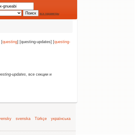
все параметры
 [
questing
] [questing-updates] [
questing-
esting-updates
, все секции и
vensky
svenska
Türkçe
українська