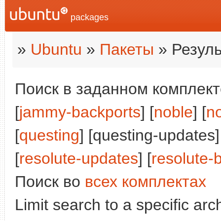
packages
»
Ubuntu
»
Пакеты
» Резуль
Поиск в заданном комплекте
[
jammy-backports
] [
noble
] [
n
[
questing
] [questing-updates]
[
resolute-updates
] [
resolute-
Поиск во
всех комплектах
Limit search to a specific arch