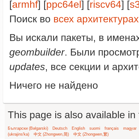
[
armhf
] [
ppc64el
] [
riscv64
] [
s
Поиск во
всех архитектурах
Вы искали пакеты, в имена
geombuilder
. Были просмот
updates
, все секции и архи
Ничего не найдено
This page is also available in
Български (Bəlgarski)
Deutsch
English
suomi
français
magyar
(ukrajins'ka)
中文 (Zhongwen,简)
中文 (Zhongwen,繁)