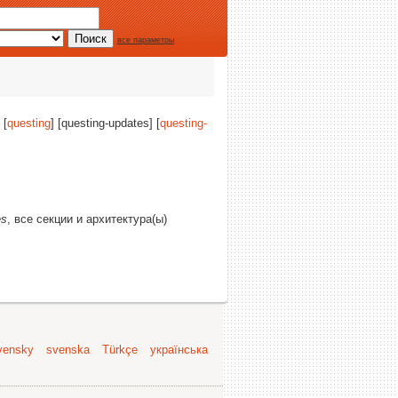
все параметры
 [
questing
] [questing-updates] [
questing-
es
, все секции и архитектура(ы)
vensky
svenska
Türkçe
українська