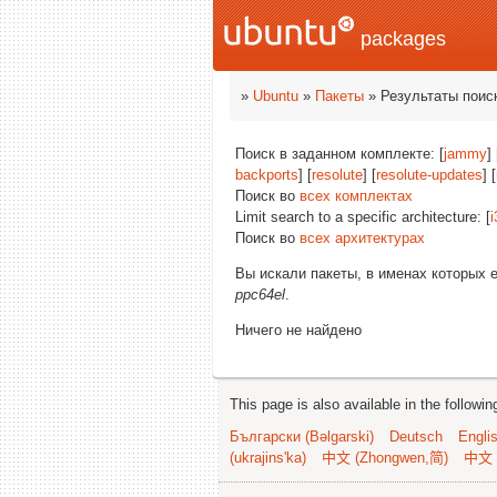
packages
»
Ubuntu
»
Пакеты
» Результаты поис
Поиск в заданном комплекте: [
jammy
] 
backports
] [
resolute
] [
resolute-updates
] [
Поиск во
всех комплектах
Limit search to a specific architecture: [
i
Поиск во
всех архитектурах
Вы искали пакеты, в именах которых 
ppc64el
.
Ничего не найдено
This page is also available in the followi
Български (Bəlgarski)
Deutsch
Engli
(ukrajins'ka)
中文 (Zhongwen,简)
中文 