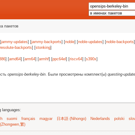
ка пакетов
[
jammy-updates
] [
jammy-backports
] [
noble
] [
noble-updates
] [
noble-backports
]
resolute-backports
] [
stonking
]
386
] [
amd64
] [
arm64
] [
armhf
] [
ppc64el
] [
riscv64
] [
s390x
]
есть
opensips-berkeley-bin
. Были просмотрены комплект(ы)
questing-updat
ng languages:
sh
suomi
français
magyar
日本語 (Nihongo)
Nederlands
polski
slo
(Zhongwen,繁)