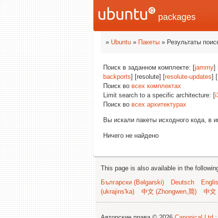
packages
»
Ubuntu
»
Пакеты
» Результаты поис
Поиск в заданном комплекте: [
jammy
] 
backports
] [resolute] [
resolute-updates
] [
Поиск во
всех комплектах
Limit search to a specific architecture: [
i
Поиск во
всех архитектурах
Вы искали пакеты исходного кода, в 
Ничего не найдено
This page is also available in the followi
Български (Bəlgarski)
Deutsch
Engli
(ukrajins'ka)
中文 (Zhongwen,简)
中文 
Авторские права © 2026
Canonical Ltd.