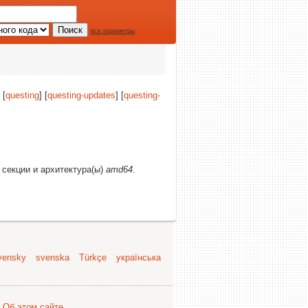
все параметры
 [
questing
] [
questing-updates
] [
questing-
е секции и архитектура(ы)
amd64
.
vensky
svenska
Türkçe
українська
.
Об этом сайте
.