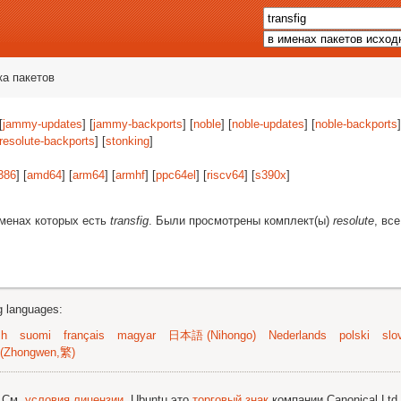
ка пакетов
[
jammy-updates
] [
jammy-backports
] [
noble
] [
noble-updates
] [
noble-backports
]
resolute-backports
] [
stonking
]
386
] [
amd64
] [
arm64
] [
armhf
] [
ppc64el
] [
riscv64
] [
s390x
]
именах которых есть
transfig
. Были просмотрены комплект(ы)
resolute
, вс
ng languages:
sh
suomi
français
magyar
日本語 (Nihongo)
Nederlands
polski
slo
(Zhongwen,繁)
; См.
условия лицензии
. Ubuntu это
торговый знак
компании Canonical Ltd