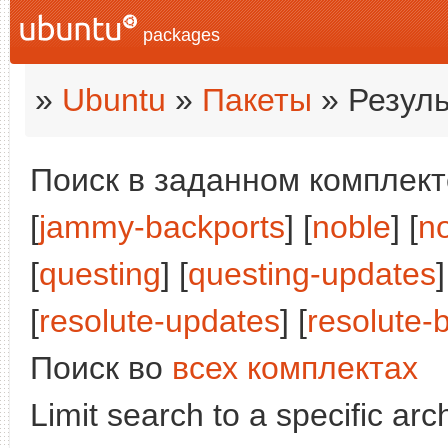
packages
»
Ubuntu
»
Пакеты
» Резуль
Поиск в заданном комплекте
[
jammy-backports
] [
noble
] [
n
[
questing
] [
questing-updates
]
[
resolute-updates
] [
resolute-
Поиск во
всех комплектах
Limit search to a specific arch