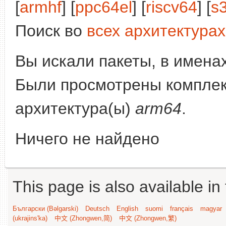
[
armhf
] [
ppc64el
] [
riscv64
] [
s
Поиск во
всех архитектурах
Вы искали пакеты, в имена
Были просмотрены компле
архитектура(ы)
arm64
.
Ничего не найдено
This page is also available in
Български (Bəlgarski)
Deutsch
English
suomi
français
magyar
(ukrajins'ka)
中文 (Zhongwen,简)
中文 (Zhongwen,繁)