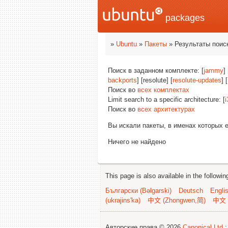
packages
»
Ubuntu
»
Пакеты
» Результаты поис
Поиск в заданном комплекте: [
jammy
] 
backports
] [resolute] [
resolute-updates
] [
Поиск во
всех комплектах
Limit search to a specific architecture: [
i
Поиск во
всех архитектурах
Вы искали пакеты, в именах которых 
Ничего не найдено
This page is also available in the followi
Български (Bəlgarski)
Deutsch
Engli
(ukrajins'ka)
中文 (Zhongwen,简)
中文 
Авторские права © 2026
Canonical Ltd.