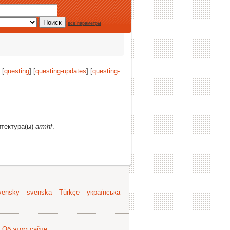
все параметры
 [
questing
] [
questing-updates
] [
questing-
итектура(ы)
armhf
.
vensky
svenska
Türkçe
українська
.
Об этом сайте
.