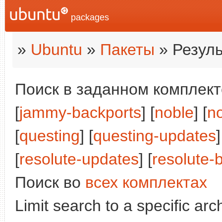
packages
»
Ubuntu
»
Пакеты
» Резуль
Поиск в заданном комплекте
[
jammy-backports
] [
noble
] [
n
[
questing
] [
questing-updates
]
[
resolute-updates
] [
resolute-
Поиск во
всех комплектах
Limit search to a specific arch