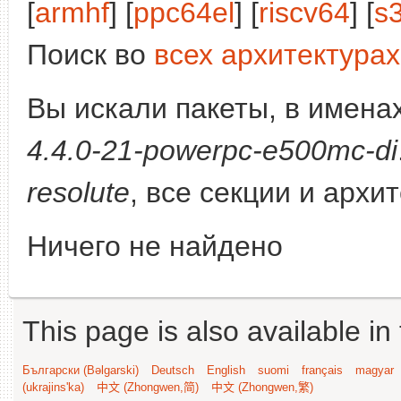
[
armhf
] [
ppc64el
] [
riscv64
] [
s
Поиск во
всех архитектурах
Вы искали пакеты, в имена
4.4.0-21-powerpc-e500mc-di
resolute
, все секции и архи
Ничего не найдено
This page is also available in
Български (Bəlgarski)
Deutsch
English
suomi
français
magyar
(ukrajins'ka)
中文 (Zhongwen,简)
中文 (Zhongwen,繁)