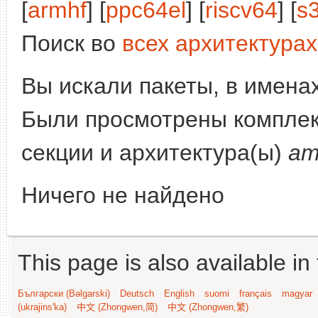
[
armhf
] [
ppc64el
] [
riscv64
] [
s
Поиск во
всех архитектурах
Вы искали пакеты, в имена
Были просмотрены компле
секции и архитектура(ы)
am
Ничего не найдено
This page is also available in
Български (Bəlgarski)
Deutsch
English
suomi
français
magyar
(ukrajins'ka)
中文 (Zhongwen,简)
中文 (Zhongwen,繁)