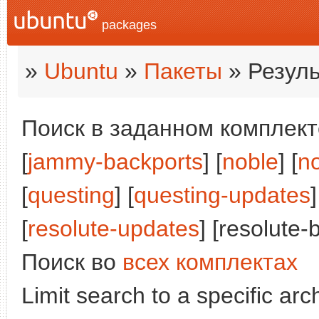
packages
»
Ubuntu
»
Пакеты
» Резуль
Поиск в заданном комплекте
[
jammy-backports
] [
noble
] [
n
[
questing
] [
questing-updates
]
[
resolute-updates
] [resolute-
Поиск во
всех комплектах
Limit search to a specific arch