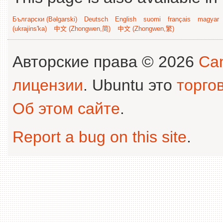
Български (Bəlgarski)
Deutsch
English
suomi
français
magyar
(ukrajins'ka)
中文 (Zhongwen,简)
中文 (Zhongwen,繁)
Авторские права © 2026
Can
лицензии
. Ubuntu это
торго
Об этом сайте
.
Report a bug on this site
.