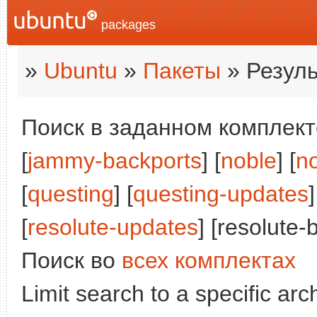
packages
»
Ubuntu
»
Пакеты
» Резуль
Поиск в заданном комплекте
[
jammy-backports
] [
noble
] [
n
[
questing
] [
questing-updates
]
[
resolute-updates
] [resolute-
Поиск во
всех комплектах
Limit search to a specific arch