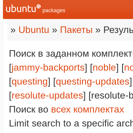
packages
»
Ubuntu
»
Пакеты
» Резуль
Поиск в заданном комплекте
[
jammy-backports
] [
noble
] [
n
[
questing
] [
questing-updates
]
[
resolute-updates
] [resolute-
Поиск во
всех комплектах
Limit search to a specific arch