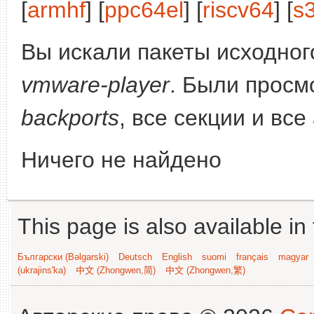
[
armhf
] [
ppc64el
] [
riscv64
] [
s
Вы искали пакеты исходного
vmware-player
. Были просм
backports
, все секции и все
Ничего не найдено
This page is also available in
Български (Bəlgarski)
Deutsch
English
suomi
français
magyar
(ukrajins'ka)
中文 (Zhongwen,简)
中文 (Zhongwen,繁)