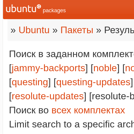
packages
»
Ubuntu
»
Пакеты
» Резуль
Поиск в заданном комплекте
[
jammy-backports
] [
noble
] [
n
[
questing
] [
questing-updates
]
[
resolute-updates
] [resolute-
Поиск во
всех комплектах
Limit search to a specific arch