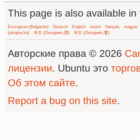
This page is also available in
Български (Bəlgarski)
Deutsch
English
suomi
français
magyar
(ukrajins'ka)
中文 (Zhongwen,简)
中文 (Zhongwen,繁)
Авторские права © 2026
Can
лицензии
. Ubuntu это
торго
Об этом сайте
.
Report a bug on this site
.