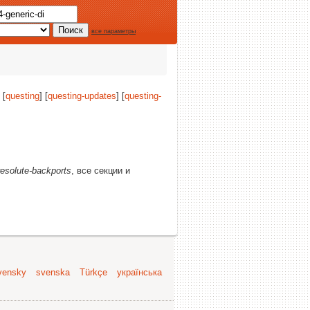
все параметры
 [
questing
] [
questing-updates
] [
questing-
resolute-backports
, все секции и
vensky
svenska
Türkçe
українська