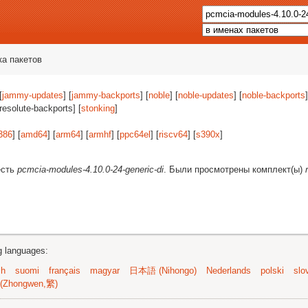
ка пакетов
[
jammy-updates
] [
jammy-backports
] [
noble
] [
noble-updates
] [
noble-backports
]
[resolute-backports] [
stonking
]
386
] [
amd64
] [
arm64
] [
armhf
] [
ppc64el
] [
riscv64
] [
s390x
]
есть
pcmcia-modules-4.10.0-24-generic-di
. Были просмотрены комплект(ы)
ng languages:
sh
suomi
français
magyar
日本語 (Nihongo)
Nederlands
polski
slo
(Zhongwen,繁)