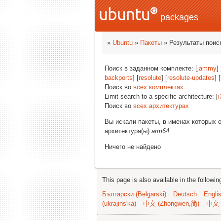
packages
»
Ubuntu
»
Пакеты
» Результаты поис
Поиск в заданном комплекте: [
jammy
] 
backports
] [
resolute
] [
resolute-updates
] 
Поиск во
всех комплектах
Limit search to a specific architecture: [
i
Поиск во
всех архитектурах
Вы искали пакеты, в именах которых 
архитектура(ы)
arm64
.
Ничего не найдено
This page is also available in the followi
Български (Bəlgarski)
Deutsch
Engli
(ukrajins'ka)
中文 (Zhongwen,简)
中文 