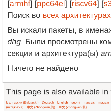
[
armhf
] [
ppc64el
] [
riscv64
] [
s
Поиск во
всех архитектурах
Вы искали пакеты, в имена
dbg
. Были просмотрены ко
секции и архитектура(ы)
ar
Ничего не найдено
This page is also available in
Български (Bəlgarski)
Deutsch
English
suomi
français
magyar
(ukrajins'ka)
中文 (Zhongwen,简)
中文 (Zhongwen,繁)