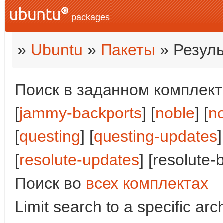
packages
»
Ubuntu
»
Пакеты
» Резуль
Поиск в заданном комплекте
[
jammy-backports
] [
noble
] [
n
[
questing
] [
questing-updates
]
[
resolute-updates
] [resolute-
Поиск во
всех комплектах
Limit search to a specific arch