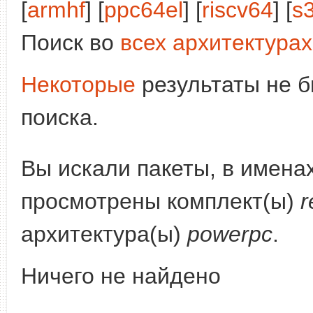
[
armhf
] [
ppc64el
] [
riscv64
] [
s
Поиск во
всех архитектурах
Некоторые
результаты не б
поиска.
Вы искали пакеты, в имена
просмотрены комплект(ы)
r
архитектура(ы)
powerpc
.
Ничего не найдено