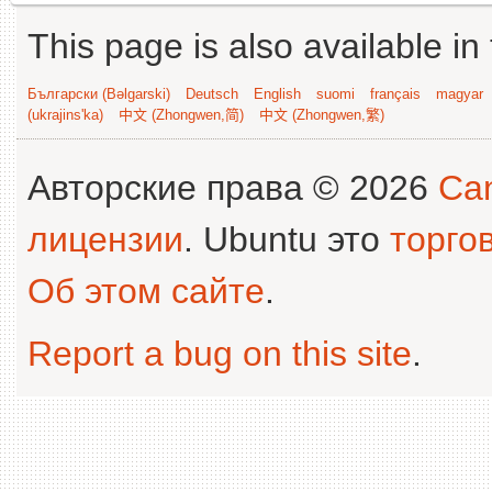
This page is also available in
Български (Bəlgarski)
Deutsch
English
suomi
français
magyar
(ukrajins'ka)
中文 (Zhongwen,简)
中文 (Zhongwen,繁)
Авторские права © 2026
Can
лицензии
. Ubuntu это
торго
Об этом сайте
.
Report a bug on this site
.