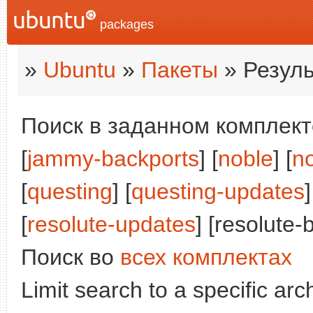
packages
»
Ubuntu
»
Пакеты
» Резуль
Поиск в заданном комплекте
[
jammy-backports
] [
noble
] [
n
[
questing
] [
questing-updates
]
[
resolute-updates
] [resolute-
Поиск во
всех комплектах
Limit search to a specific arch