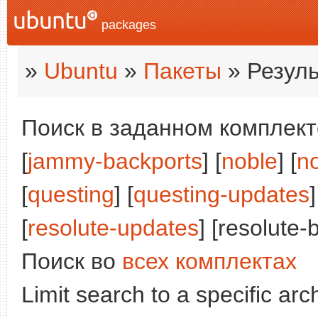
packages
»
Ubuntu
»
Пакеты
» Резуль
Поиск в заданном комплекте
[
jammy-backports
] [
noble
] [
n
[
questing
] [
questing-updates
]
[
resolute-updates
] [resolute-
Поиск во
всех комплектах
Limit search to a specific arch