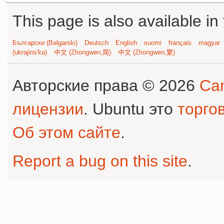
This page is also available in
Български (Bəlgarski)
Deutsch
English
suomi
français
magyar
(ukrajins'ka)
中文 (Zhongwen,简)
中文 (Zhongwen,繁)
Авторские права © 2026
Can
лицензии
. Ubuntu это
торго
Об этом сайте
.
Report a bug on this site
.