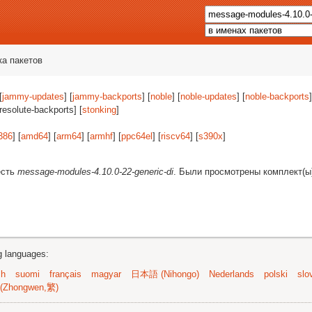
ка пакетов
[
jammy-updates
] [
jammy-backports
] [
noble
] [
noble-updates
] [
noble-backports
]
[resolute-backports] [
stonking
]
386
] [
amd64
] [
arm64
] [
armhf
] [
ppc64el
] [
riscv64
] [
s390x
]
есть
message-modules-4.10.0-22-generic-di
. Были просмотрены комплект(
ng languages:
sh
suomi
français
magyar
日本語 (Nihongo)
Nederlands
polski
slo
(Zhongwen,繁)