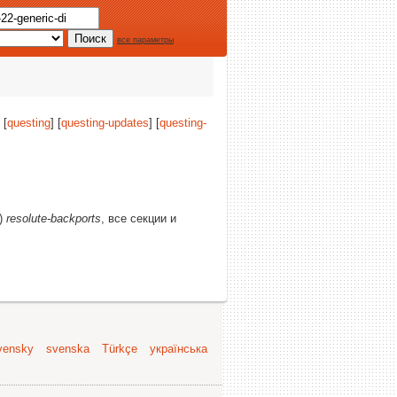
все параметры
 [
questing
] [
questing-updates
] [
questing-
ы)
resolute-backports
, все секции и
vensky
svenska
Türkçe
українська