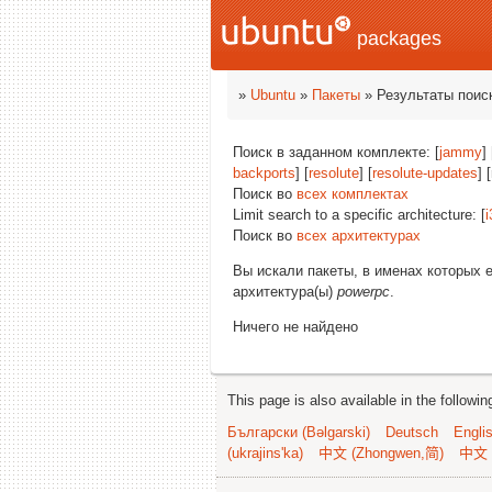
packages
»
Ubuntu
»
Пакеты
» Результаты поис
Поиск в заданном комплекте: [
jammy
] 
backports
] [
resolute
] [
resolute-updates
] 
Поиск во
всех комплектах
Limit search to a specific architecture: [
i
Поиск во
всех архитектурах
Вы искали пакеты, в именах которых 
архитектура(ы)
powerpc
.
Ничего не найдено
This page is also available in the followi
Български (Bəlgarski)
Deutsch
Engli
(ukrajins'ka)
中文 (Zhongwen,简)
中文 