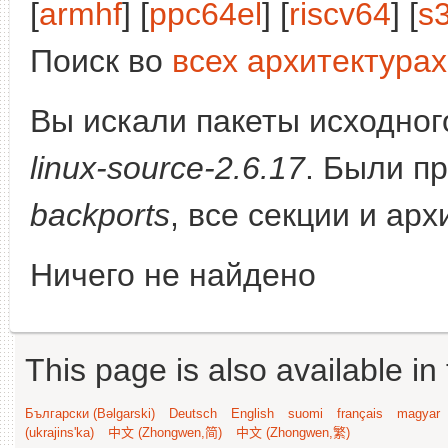
[
armhf
] [
ppc64el
] [
riscv64
] [
s
Поиск во
всех архитектурах
Вы искали пакеты исходного
linux-source-2.6.17
. Были п
backports
, все секции и ар
Ничего не найдено
This page is also available in
Български (Bəlgarski)
Deutsch
English
suomi
français
magyar
(ukrajins'ka)
中文 (Zhongwen,简)
中文 (Zhongwen,繁)