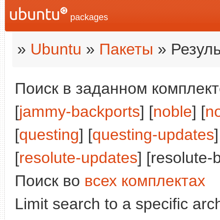
packages
»
Ubuntu
»
Пакеты
» Резуль
Поиск в заданном комплекте
[
jammy-backports
] [
noble
] [
n
[
questing
] [
questing-updates
]
[
resolute-updates
] [resolute-
Поиск во
всех комплектах
Limit search to a specific arch