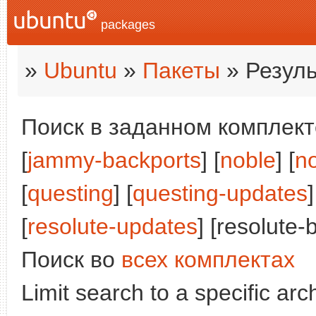
packages
»
Ubuntu
»
Пакеты
» Резуль
Поиск в заданном комплекте
[
jammy-backports
] [
noble
] [
n
[
questing
] [
questing-updates
]
[
resolute-updates
] [resolute-
Поиск во
всех комплектах
Limit search to a specific arch