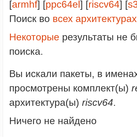
[
armhf
] [
ppc64el
] [
riscv64
] [
s
Поиск во
всех архитектурах
Некоторые
результаты не б
поиска.
Вы искали пакеты, в имена
просмотрены комплект(ы)
r
архитектура(ы)
riscv64
.
Ничего не найдено