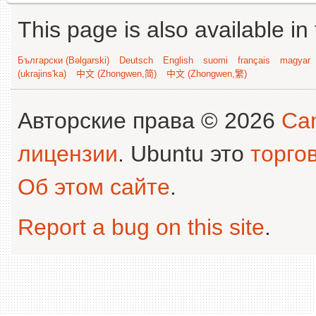
This page is also available in
Български (Bəlgarski)
Deutsch
English
suomi
français
magyar
(ukrajins'ka)
中文 (Zhongwen,简)
中文 (Zhongwen,繁)
Авторские права © 2026
Can
лицензии
. Ubuntu это
торго
Об этом сайте
.
Report a bug on this site
.