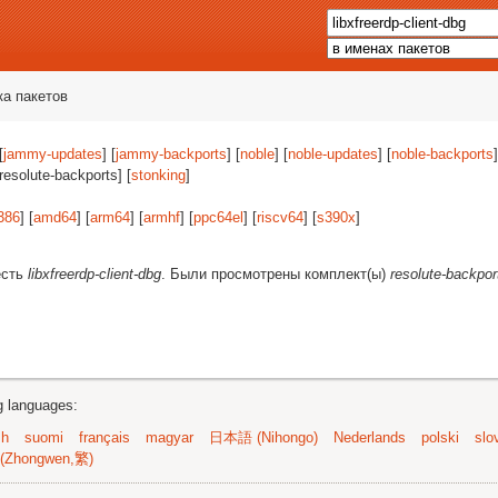
ка пакетов
[
jammy-updates
] [
jammy-backports
] [
noble
] [
noble-updates
] [
noble-backports
]
[resolute-backports] [
stonking
]
386
] [
amd64
] [
arm64
] [
armhf
] [
ppc64el
] [
riscv64
] [
s390x
]
есть
libxfreerdp-client-dbg
. Были просмотрены комплект(ы)
resolute-backpor
ng languages:
sh
suomi
français
magyar
日本語 (Nihongo)
Nederlands
polski
slo
(Zhongwen,繁)