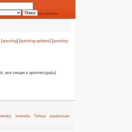
все параметры
 [
questing
] [
questing-updates
] [
questing-
ts
, все секции и архитектура(ы)
vensky
svenska
Türkçe
українська