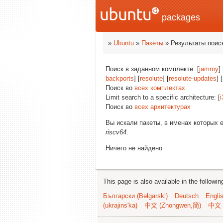
packages
»
Ubuntu
»
Пакеты
» Результаты поис
Поиск в заданном комплекте: [
jammy
] 
backports
] [
resolute
] [
resolute-updates
] 
Поиск во
всех комплектах
Limit search to a specific architecture: [
i
Поиск во
всех архитектурах
Вы искали пакеты, в именах которых 
riscv64
.
Ничего не найдено
This page is also available in the followi
Български (Bəlgarski)
Deutsch
Engli
(ukrajins'ka)
中文 (Zhongwen,简)
中文 