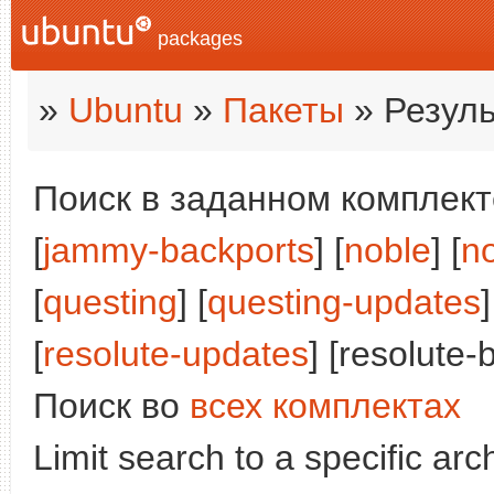
packages
»
Ubuntu
»
Пакеты
» Резуль
Поиск в заданном комплекте
[
jammy-backports
] [
noble
] [
n
[
questing
] [
questing-updates
]
[
resolute-updates
] [resolute-
Поиск во
всех комплектах
Limit search to a specific arch