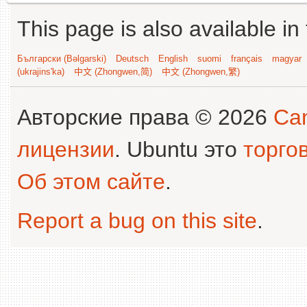
This page is also available in
Български (Bəlgarski)
Deutsch
English
suomi
français
magyar
(ukrajins'ka)
中文 (Zhongwen,简)
中文 (Zhongwen,繁)
Авторские права © 2026
Can
лицензии
. Ubuntu это
торго
Об этом сайте
.
Report a bug on this site
.