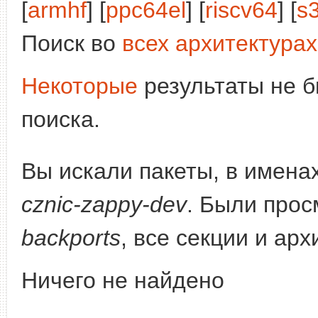
[
armhf
] [
ppc64el
] [
riscv64
] [
s
Поиск во
всех архитектурах
Некоторые
результаты не б
поиска.
Вы искали пакеты, в имена
cznic-zappy-dev
. Были про
backports
, все секции и ар
Ничего не найдено