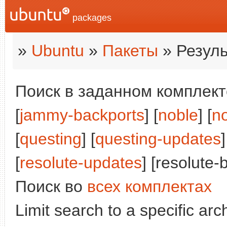
packages
»
Ubuntu
»
Пакеты
» Резуль
Поиск в заданном комплекте
[
jammy-backports
] [
noble
] [
n
[
questing
] [
questing-updates
]
[
resolute-updates
] [resolute-
Поиск во
всех комплектах
Limit search to a specific arch