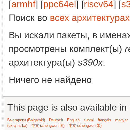
[
armhf
] [
ppc64el
] [
riscv64
] [
s
Поиск во
всех архитектурах
Вы искали пакеты, в имена
просмотрены комплект(ы)
r
архитектура(ы)
s390x
.
Ничего не найдено
This page is also available in
Български (Bəlgarski)
Deutsch
English
suomi
français
magyar
(ukrajins'ka)
中文 (Zhongwen,简)
中文 (Zhongwen,繁)