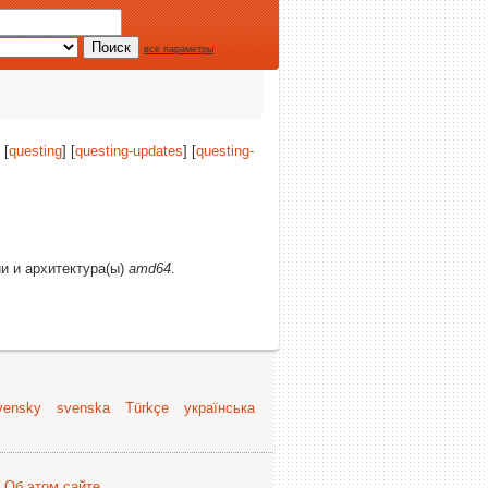
все параметры
 [
questing
] [
questing-updates
] [
questing-
ии и архитектура(ы)
amd64
.
vensky
svenska
Türkçe
українська
.
Об этом сайте
.