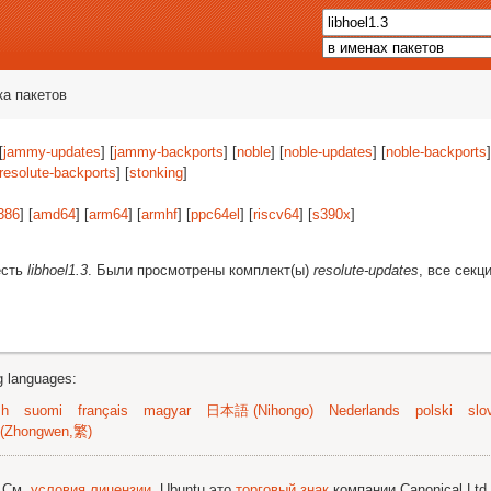
ка пакетов
[
jammy-updates
] [
jammy-backports
] [
noble
] [
noble-updates
] [
noble-backports
]
resolute-backports
] [
stonking
]
386
] [
amd64
] [
arm64
] [
armhf
] [
ppc64el
] [
riscv64
] [
s390x
]
есть
libhoel1.3
. Были просмотрены комплект(ы)
resolute-updates
, все секц
ng languages:
sh
suomi
français
magyar
日本語 (Nihongo)
Nederlands
polski
slo
(Zhongwen,繁)
; См.
условия лицензии
. Ubuntu это
торговый знак
компании Canonical Ltd