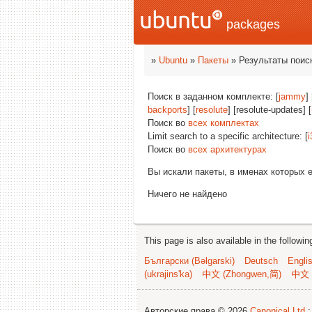
packages
»
Ubuntu
»
Пакеты
» Результаты поис
Поиск в заданном комплекте: [
jammy
] 
backports
] [
resolute
] [resolute-updates] [
Поиск во
всех комплектах
Limit search to a specific architecture: [
i
Поиск во
всех архитектурах
Вы искали пакеты, в именах которых 
Ничего не найдено
This page is also available in the followi
Български (Bəlgarski)
Deutsch
Engli
(ukrajins'ka)
中文 (Zhongwen,简)
中文 
Авторские права © 2026
Canonical Ltd.