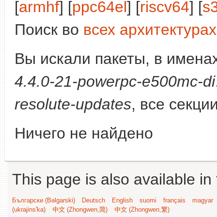
[
armhf
] [
ppc64el
] [
riscv64
] [
s
Поиск во
всех архитектурах
Вы искали пакеты, в имена
4.4.0-21-powerpc-e500mc-di
resolute-updates
, все секци
Ничего не найдено
This page is also available in
Български (Bəlgarski)
Deutsch
English
suomi
français
magyar
(ukrajins'ka)
中文 (Zhongwen,简)
中文 (Zhongwen,繁)