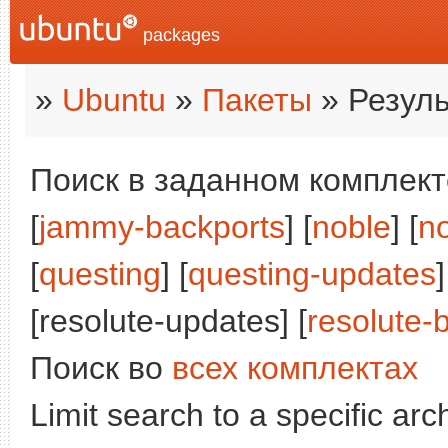
packages
»
Ubuntu
»
Пакеты
» Резуль
Поиск в заданном комплекте
[
jammy-backports
] [
noble
] [
n
[
questing
] [
questing-updates
]
[resolute-updates] [
resolute-
Поиск во
всех комплектах
Limit search to a specific arch