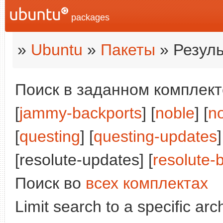
packages
»
Ubuntu
»
Пакеты
» Резуль
Поиск в заданном комплекте
[
jammy-backports
] [
noble
] [
n
[
questing
] [
questing-updates
]
[resolute-updates] [
resolute-
Поиск во
всех комплектах
Limit search to a specific arch