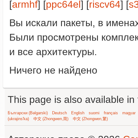
[
armhf
] [
ppc64el
] [
riscv64
] [
s
Вы искали пакеты, в имена
Были просмотрены компле
и все архитектуры.
Ничего не найдено
This page is also available in
Български (Bəlgarski)
Deutsch
English
suomi
français
magyar
(ukrajins'ka)
中文 (Zhongwen,简)
中文 (Zhongwen,繁)