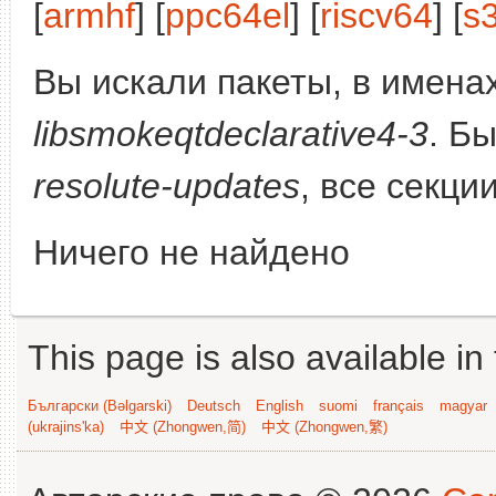
[
armhf
] [
ppc64el
] [
riscv64
] [
s
Вы искали пакеты, в имена
libsmokeqtdeclarative4-3
. Б
resolute-updates
, все секци
Ничего не найдено
This page is also available in
Български (Bəlgarski)
Deutsch
English
suomi
français
magyar
(ukrajins'ka)
中文 (Zhongwen,简)
中文 (Zhongwen,繁)