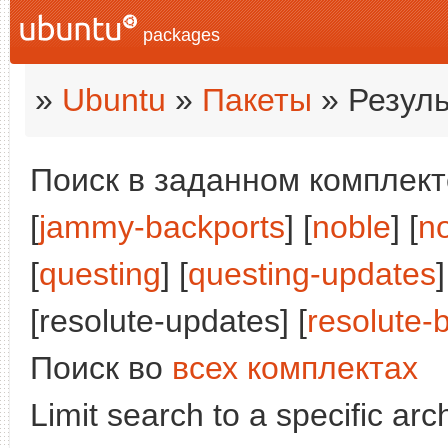
packages
»
Ubuntu
»
Пакеты
» Резуль
Поиск в заданном комплекте
[
jammy-backports
] [
noble
] [
n
[
questing
] [
questing-updates
]
[resolute-updates] [
resolute-
Поиск во
всех комплектах
Limit search to a specific arch