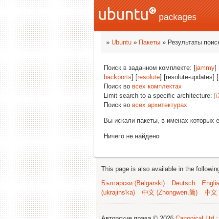
packages
»
Ubuntu
»
Пакеты
» Результаты поис
Поиск в заданном комплекте: [
jammy
] 
backports
] [
resolute
] [resolute-updates] [
Поиск во
всех комплектах
Limit search to a specific architecture: [
i
Поиск во
всех архитектурах
Вы искали пакеты, в именах которых 
Ничего не найдено
This page is also available in the followi
Български (Bəlgarski)
Deutsch
Engli
(ukrajins'ka)
中文 (Zhongwen,简)
中文 
Авторские права © 2026
Canonical Ltd.