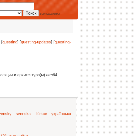
все параметры
 [
questing
] [
questing-updates
] [
questing-
 секции и архитектура(ы)
arm64
.
vensky
svenska
Türkçe
українська
.
Об этом сайте
.