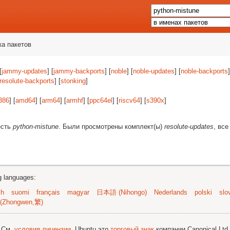
ка пакетов
[
jammy-updates
] [
jammy-backports
] [
noble
] [
noble-updates
] [
noble-backports
]
resolute-backports
] [
stonking
]
386
] [
amd64
] [
arm64
] [
armhf
] [
ppc64el
] [
riscv64
] [
s390x
]
есть
python-mistune
. Были просмотрены комплект(ы)
resolute-updates
, все
ng languages:
sh
suomi
français
magyar
日本語 (Nihongo)
Nederlands
polski
slo
(Zhongwen,繁)
; См.
условия лицензии
. Ubuntu это
торговый знак
компании Canonical Ltd